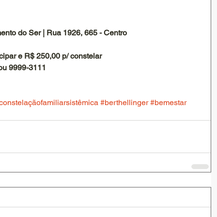
nto do Ser | Rua 1926, 665 - Centro 
cipar e R$ 250,00 p/ constelar
ou 9999-3111 
constelaçãofamiliarsistêmica
#berthellinger
#bemestar