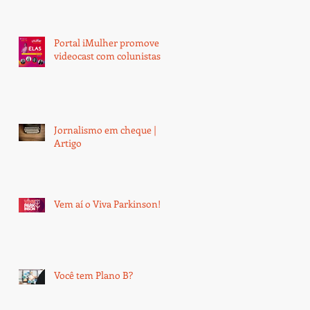
Portal iMulher promove
videocast com colunistas
Jornalismo em cheque |
Artigo
Vem aí o Viva Parkinson!
Você tem Plano B?