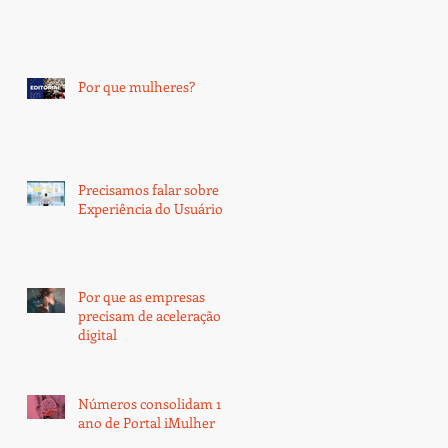
Por que mulheres?
Precisamos falar sobre
Experiência do Usuário
Por que as empresas
precisam de aceleração
digital
Números consolidam 1
ano de Portal iMulher