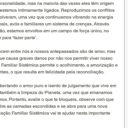
personalidade, mas na maioria das vezes eles têm origem 
stamos intimamente ligados. Reproduzimos os conflitos 
solveram, uma vez que continuamos vibrando na energia 
is, avós e familiares um sistema de crenças. Através 
gião, estamos envoltos em um campo de força único, no 
para ‘fazer parte’.
lecem entre nós e nossos antepassados são de amor, mas 
 que causa graves danos por não nos permitir viver nosso 
 Familiar Sistêmica permite o acolhimento, a amorização e 
tes, o que resulta em felicidade pela reconciliação. 
ibertando o amor puro e isento de julgamento que vive em 
também a limpeza do Planeta, uma vez que emanamos 
s. Portanto, avalie o que te bloqueia, observe com que 
tire as camadas escondidas e se abra para uma nova 
lação Familiar Sistêmica vai te ajudar nesta importante 