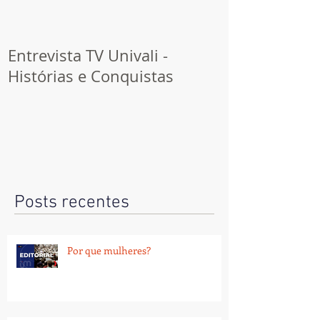
Entrevista TV Univali -
Orgulho e pr
Histórias e Conquistas
do Jornalista
Posts recentes
Por que mulheres?