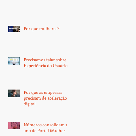
Por que mulheres?
Precisamos falar sobre
Experiência do Usuário
Por que as empresas
precisam de aceleração
digital
Números consolidam 1
ano de Portal iMulher