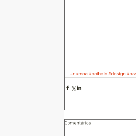
#numea
#acibalc
#design
#as
Comentários