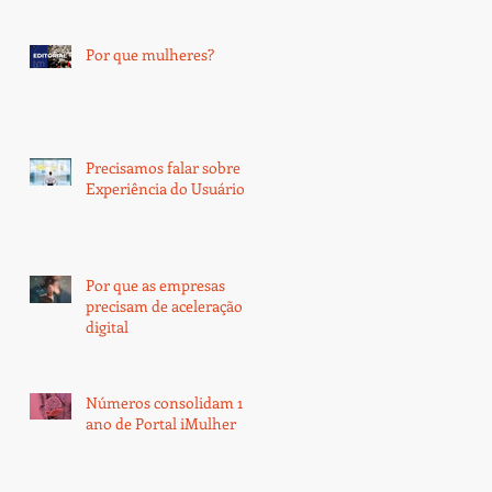
Por que mulheres?
Precisamos falar sobre
Experiência do Usuário
Por que as empresas
precisam de aceleração
digital
Números consolidam 1
ano de Portal iMulher