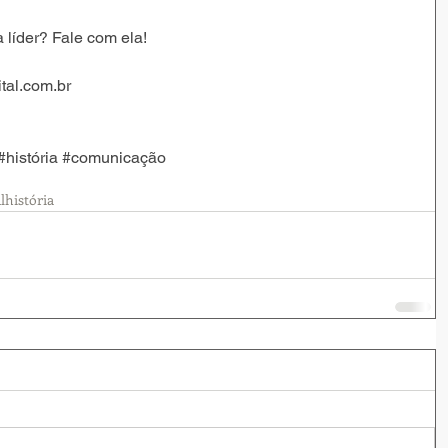
 líder? Fale com ela!
tal.com.br
#história
#comunicação
l
história