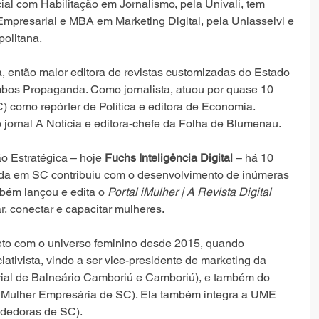
l com Habilitação em Jornalismo, pela Univali, tem 
mpresarial e MBA em Marketing Digital, pela Uniasselvi e 
olitana.
, então maior editora de revistas customizadas do Estado 
mbos Propaganda. Como jornalista, atuou por quase 10 
como repórter de Política e editora de Economia. 
jornal A Notícia e editora-chefe da Folha de Blumenau.
 Estratégica – hoje 
Fuchs Inteligência Digital
 – há 10 
da em SC contribuiu com o desenvolvimento de inúmeras 
ém lançou e edita o 
Portal iMulher | A Revista Digital 
r, conectar e capacitar mulheres. 
eto com o universo feminino desde 2015, quando 
tivista, vindo a ser vice-presidente de marketing da 
ial de Balneário Camboriú e Camboriú), e também do 
Mulher Empresária de SC). Ela também integra a UME 
dedoras de SC).